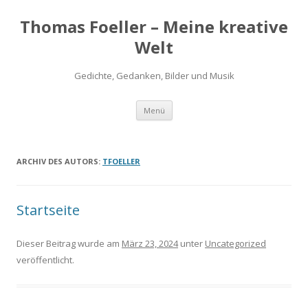
Thomas Foeller – Meine kreative
Welt
Gedichte, Gedanken, Bilder und Musik
Zum
Menü
Inhalt
springen
ARCHIV DES AUTORS:
TFOELLER
Startseite
Dieser Beitrag wurde am
März 23, 2024
unter
Uncategorized
veröffentlicht.