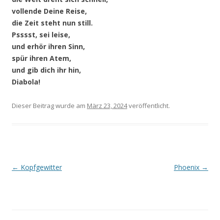
vollende Deine Reise,
die Zeit steht nun still.
Psssst, sei leise,
und erhör ihren Sinn,
spür ihren Atem,
und gib dich ihr hin,
Diabola!
Dieser Beitrag wurde
am
März 23, 2024
veröffentlicht.
Beitragsnavigation
←
Kopfgewitter
Phoenix
→