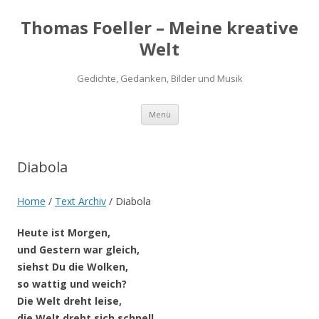
Thomas Foeller – Meine kreative
Welt
Gedichte, Gedanken, Bilder und Musik
Zum
Menü
Inhalt
springen
Diabola
Home
/
Text Archiv
/
Diabola
Heute ist Morgen,
und Gestern war gleich,
siehst Du die Wolken,
so wattig und weich?
Die Welt dreht leise,
die Welt dreht sich schnell,