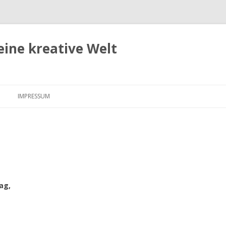
eine kreative Welt
Zum
Inhalt
IMPRESSUM
springen
ag,