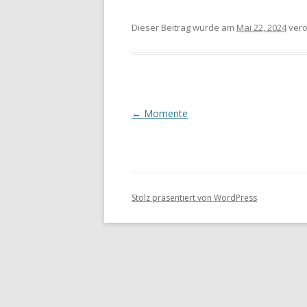
Dieser Beitrag wurde
am
Mai 22, 2024
veröf
Beitragsnavigation
←
Momente
Stolz präsentiert von WordPress