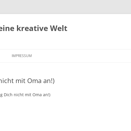
eine kreative Welt
Zum
Inhalt
IMPRESSUM
springen
 nicht mit Oma an!)
eg Dich nicht mit Oma an!)