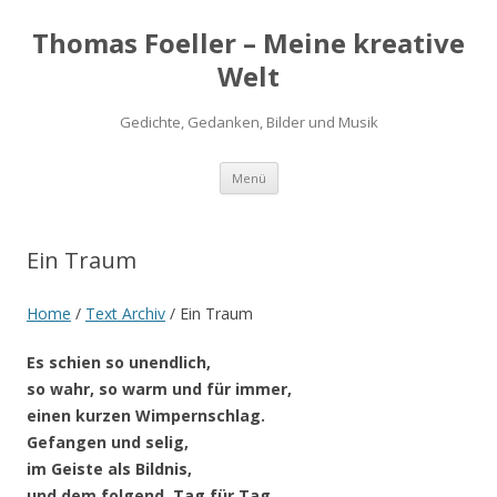
Thomas Foeller – Meine kreative
Welt
Gedichte, Gedanken, Bilder und Musik
Zum
Menü
Inhalt
springen
Ein Traum
Home
/
Text Archiv
/
Ein Traum
Es schien so unendlich,
so wahr, so warm und für immer,
einen kurzen Wimpernschlag.
Gefangen und selig,
im Geiste als Bildnis,
und dem folgend, Tag für Tag.