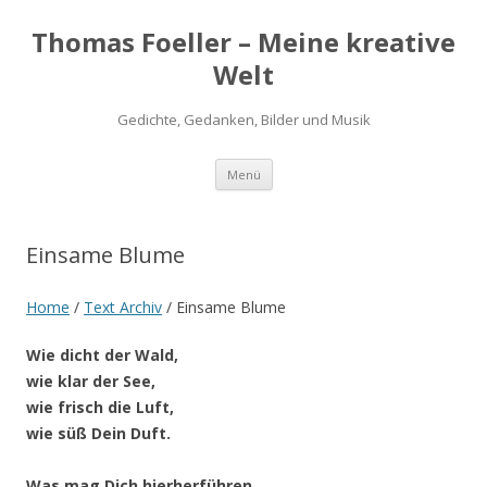
Thomas Foeller – Meine kreative
Welt
Gedichte, Gedanken, Bilder und Musik
Zum
Menü
Inhalt
springen
Einsame Blume
Home
/
Text Archiv
/
Einsame Blume
Wie dicht der Wald,
wie klar der See,
wie frisch die Luft,
wie süß Dein Duft.
Was mag Dich hierherführen,