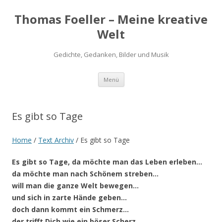
Thomas Foeller – Meine kreative
Welt
Gedichte, Gedanken, Bilder und Musik
Zum
Menü
Inhalt
springen
Es gibt so Tage
Home
/
Text Archiv
/
Es gibt so Tage
Es gibt so Tage, da möchte man das Leben erleben…
da möchte man nach Schönem streben…
will man die ganze Welt bewegen…
und sich in zarte Hände geben…
doch dann kommt ein Schmerz…
der trifft Dich wie ein böser Scherz…