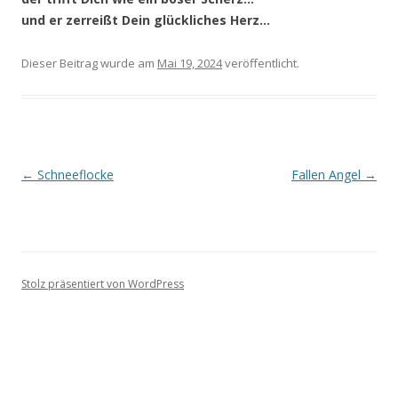
und er zerreißt Dein glückliches Herz…
Dieser Beitrag wurde
am
Mai 19, 2024
veröffentlicht.
Beitragsnavigation
←
Schneeflocke
Fallen Angel
→
Stolz präsentiert von WordPress