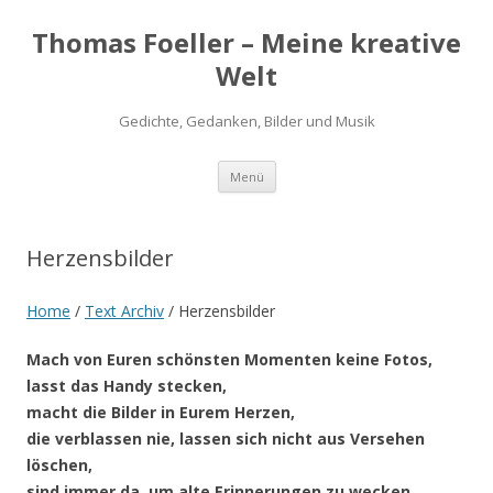
Thomas Foeller – Meine kreative
Welt
Gedichte, Gedanken, Bilder und Musik
Zum
Menü
Inhalt
springen
Herzensbilder
Home
/
Text Archiv
/
Herzensbilder
Mach von Euren schönsten Momenten keine Fotos,
lasst das Handy stecken,
macht die Bilder in Eurem Herzen,
die verblassen nie, lassen sich nicht aus Versehen
löschen,
sind immer da, um alte Erinnerungen zu wecken.