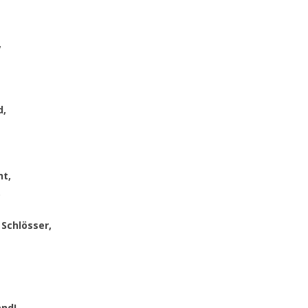
,
d,
ht,
.
 Schlösser,
and!