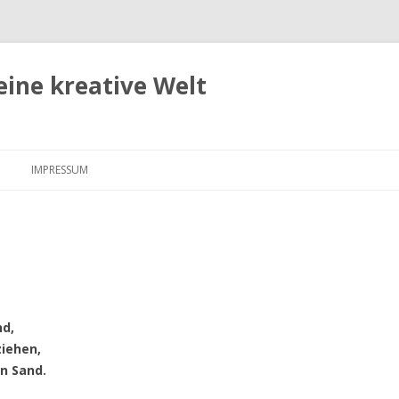
eine kreative Welt
Zum
Inhalt
IMPRESSUM
springen
nd,
ziehen,
n Sand.