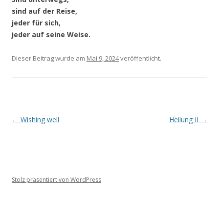
sind auf der Reise,
jeder für sich,
jeder auf seine Weise.
Dieser Beitrag wurde
am
Mai 9, 2024
veröffentlicht.
Beitragsnavigation
←
Wishing well
Heilung II
→
Stolz präsentiert von WordPress