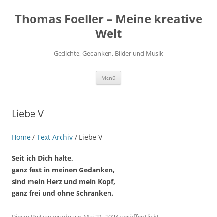
Thomas Foeller – Meine kreative
Welt
Gedichte, Gedanken, Bilder und Musik
Zum
Menü
Inhalt
springen
Liebe V
Home
/
Text Archiv
/
Liebe V
Seit ich Dich halte,
ganz fest in meinen Gedanken,
sind mein Herz und mein Kopf,
ganz frei und ohne Schranken.
Dieser Beitrag wurde
am
Mai 21, 2024
veröffentlicht.