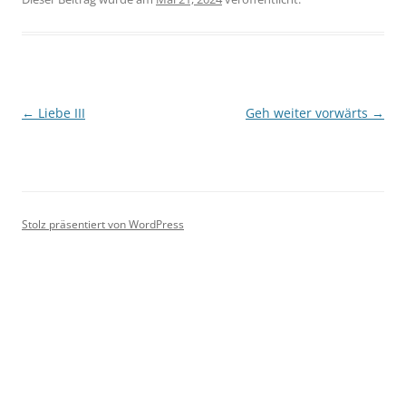
Beitragsnavigation
←
Liebe III
Geh weiter vorwärts
→
Stolz präsentiert von WordPress