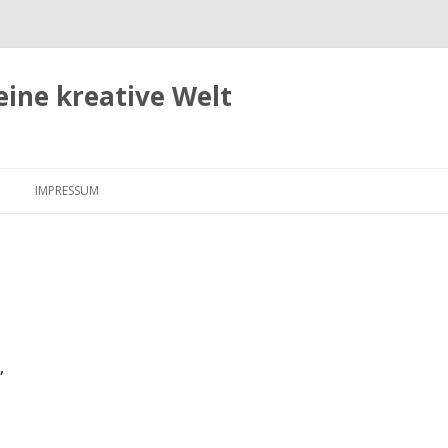
eine kreative Welt
Zum
Inhalt
IMPRESSUM
springen
,