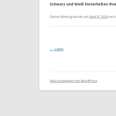
Schwarz und Weiß hinterließen ihr
Dieser Beitrag wurde
am
April 8, 2024
veröf
Beitragsnavigation
←
Liebe
Stolz präsentiert von WordPress