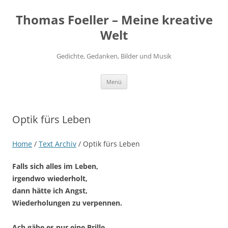
Thomas Foeller – Meine kreative
Welt
Gedichte, Gedanken, Bilder und Musik
Zum
Menü
Inhalt
springen
Optik fürs Leben
Home
/
Text Archiv
/
Optik fürs Leben
Falls sich alles im Leben,
irgendwo wiederholt,
dann hätte ich Angst,
Wiederholungen zu verpennen.
Ach gäbe es nur eine Brille,