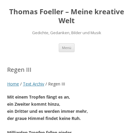
Thomas Foeller – Meine kreative
Welt
Gedichte, Gedanken, Bilder und Musik
Zum
Menü
Inhalt
springen
Regen III
Home
/
Text Archiv
/
Regen III
Mit einem Tropfen fängt es an,
ein Zweiter kommt hinzu,
ein Dritter und es werden immer mehr,
der graue Himmel findet keine Ruh.
Milliarden Tropfen fallen nieder,