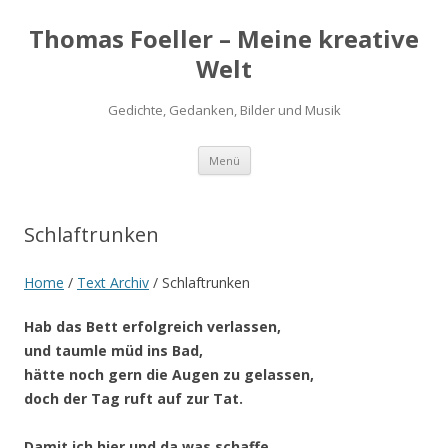
Thomas Foeller – Meine kreative
Welt
Gedichte, Gedanken, Bilder und Musik
Zum
Menü
Inhalt
springen
Schlaftrunken
Home
/
Text Archiv
/
Schlaftrunken
Hab das Bett erfolgreich verlassen,
und taumle müd ins Bad,
hätte noch gern die Augen zu gelassen,
doch der Tag ruft auf zur Tat.
Damit ich hier und da was schaffe,