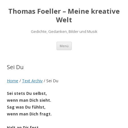
Thomas Foeller – Meine kreative
Welt
Gedichte, Gedanken, Bilder und Musik
Zum
Menü
Inhalt
springen
Sei Du
Home
/
Text Archiv
/
Sei Du
Sei stets Du selbst,
wenn man Dich sieht.
Sag was Du fühlst,
wenn man Dich fragt.
Halt an Dir fest,