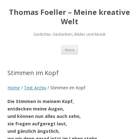
Thomas Foeller – Meine kreative
Welt
Gedichte, Gedanken, Bilder und Musik
Zum
Menü
Inhalt
springen
Stimmen im Kopf
Home
/
Text Archiv
/
Stimmen im Kopf
Die Stimmen in meinem Kopf,
entdecken meine Augen,
und können nun alles auch sehn,
sie fragen aufgeregt laut,
und gänzlich ängstlich,
wo wir denn gerad jetzt im Leben stehn.