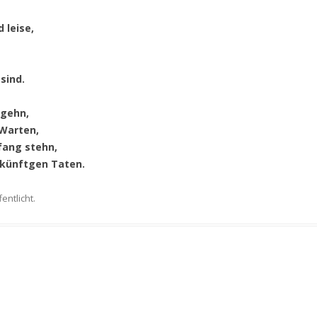
 leise,
sind.
 gehn,
 Warten,
fang stehn,
 künftgen Taten.
entlicht.