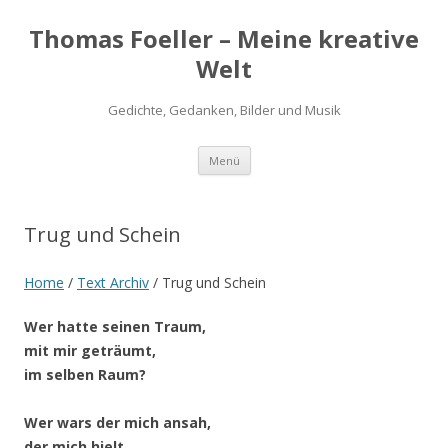
Thomas Foeller – Meine kreative
Welt
Gedichte, Gedanken, Bilder und Musik
Zum
Menü
Inhalt
springen
Trug und Schein
Home
/
Text Archiv
/
Trug und Schein
Wer hatte seinen Traum,
mit mir geträumt,
im selben Raum?
Wer wars der mich ansah,
der mich hielt,