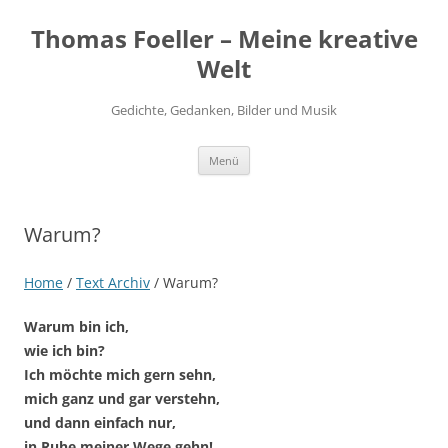
Thomas Foeller – Meine kreative
Welt
Gedichte, Gedanken, Bilder und Musik
Zum
Menü
Inhalt
springen
Warum?
Home
/
Text Archiv
/
Warum?
Warum bin ich,
wie ich bin?
Ich möchte mich gern sehn,
mich ganz und gar verstehn,
und dann einfach nur,
in Ruhe meiner Wege gehn!