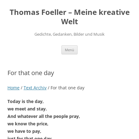
Thomas Foeller – Meine kreative
Welt
Gedichte, Gedanken, Bilder und Musik
Zum
Menü
Inhalt
springen
For that one day
Home
/
Text Archiv
/
For that one day
Today is the day,
we meet and stay.
And whatever all the people pray,
we know the price,
we have to pay,
just for that one day.