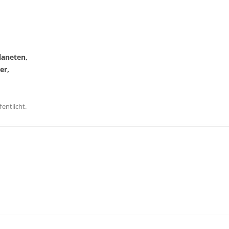
laneten,
er,
entlicht.