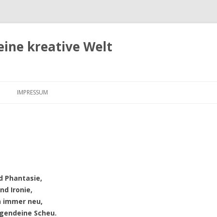
eine kreative Welt
Zum
Inhalt
IMPRESSUM
springen
d Phantasie,
nd Ironie,
h immer neu,
rgendeine Scheu.