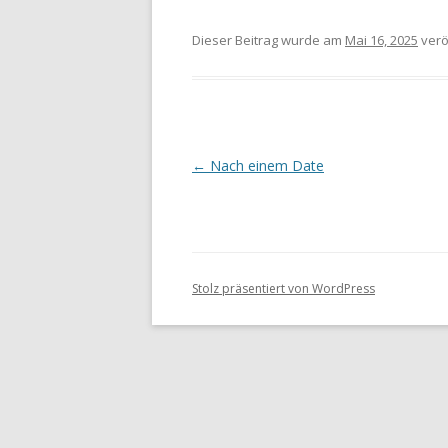
Dieser Beitrag wurde
am
Mai 16, 2025
veröf
Beitragsnavigation
←
Nach einem Date
Stolz präsentiert von WordPress