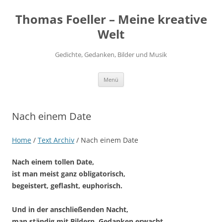
Thomas Foeller – Meine kreative
Welt
Gedichte, Gedanken, Bilder und Musik
Zum
Menü
Inhalt
springen
Nach einem Date
Home
/
Text Archiv
/
Nach einem Date
Nach einem tollen Date,
ist man meist ganz obligatorisch,
begeistert, geflasht, euphorisch.
Und in der anschließenden Nacht,
man ständig mit Bildern, Gedanken erwacht,