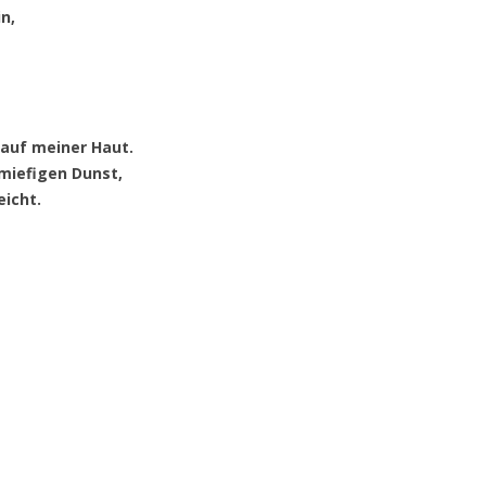
n,
 auf meiner Haut.
 miefigen Dunst,
eicht.