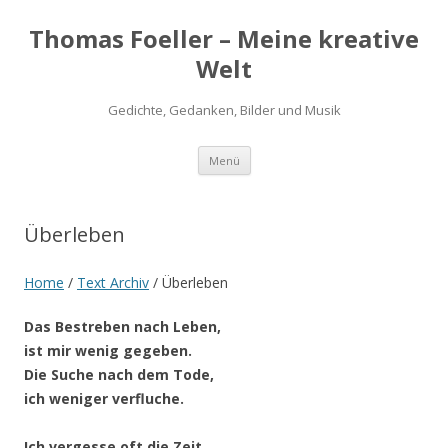
Thomas Foeller – Meine kreative
Welt
Gedichte, Gedanken, Bilder und Musik
Zum
Menü
Inhalt
springen
Überleben
Home
/
Text Archiv
/
Überleben
Das Bestreben nach Leben,
ist mir wenig gegeben.
Die Suche nach dem Tode,
ich weniger verfluche.
Ich vergesse oft die Zeit,