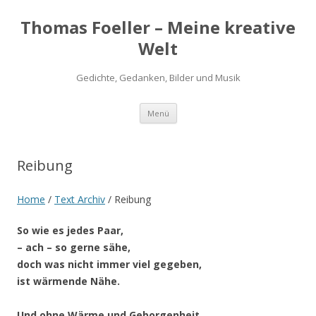
Thomas Foeller – Meine kreative
Welt
Gedichte, Gedanken, Bilder und Musik
Zum
Menü
Inhalt
springen
Reibung
Home
/
Text Archiv
/
Reibung
So wie es jedes Paar,
– ach – so gerne sähe,
doch was nicht immer viel gegeben,
ist wärmende Nähe.
Und ohne Wärme und Geborgenheit,